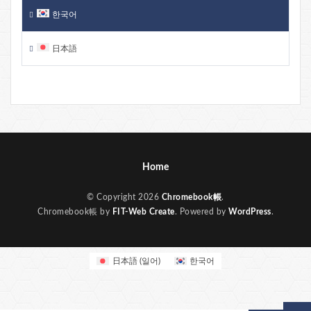
한국어
日本語
Home
© Copyright 2026
Chromebook帳
.
Chromebook帳 by
FIT-Web Create
. Powered by
WordPress
.
日本語
(
일어
)
한국어