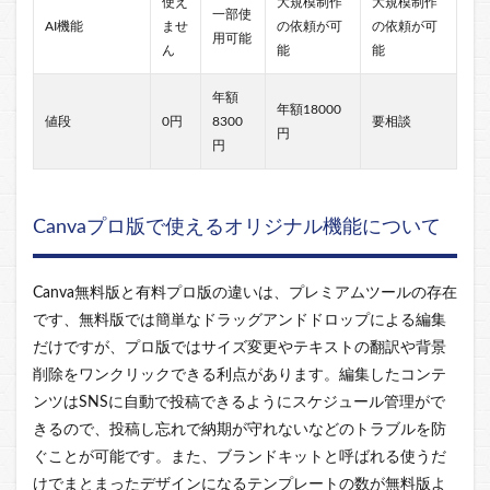
使え
大規模制作
大規模制作
一部使
AI機能
ませ
の依頼が可
の依頼が可
用可能
ん
能
能
年額
年額18000
値段
0円
8300
要相談
円
円
Canvaプロ版で使えるオリジナル機能について
Canva無料版と有料プロ版の違いは、プレミアムツールの存在
です、無料版では簡単なドラッグアンドドロップによる編集
だけですが、プロ版ではサイズ変更やテキストの翻訳や背景
削除をワンクリックできる利点があります。編集したコンテ
ンツはSNSに自動で投稿できるようにスケジュール管理がで
きるので、投稿し忘れで納期が守れないなどのトラブルを防
ぐことが可能です。また、ブランドキットと呼ばれる使うだ
けでまとまったデザインになるテンプレートの数が無料版よ