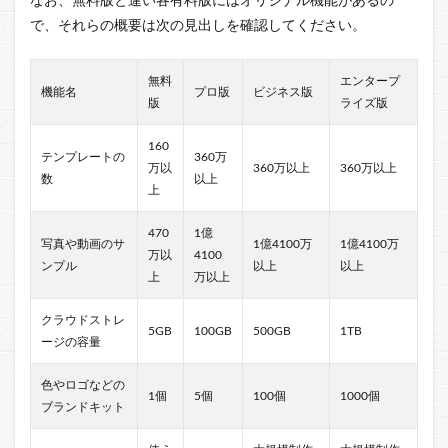
なお、無料版と違い各有料版にはオリジナル機能があるの
で、それらの概要は次の見出しを確認してください。
無料
エンタープ
機能名
プロ版
ビジネス版
版
ライズ版
160
テンプレートの
360万
万以
360万以上
360万以上
数
以上
上
470
1億
写真や動画のサ
1億4100万
1億4100万
万以
4100
ンプル
以上
以上
上
万以上
クラウドストレ
5GB
100GB
500GB
1TB
ージの容量
色やロゴなどの
1個
5個
100個
1000個
ブランドキット