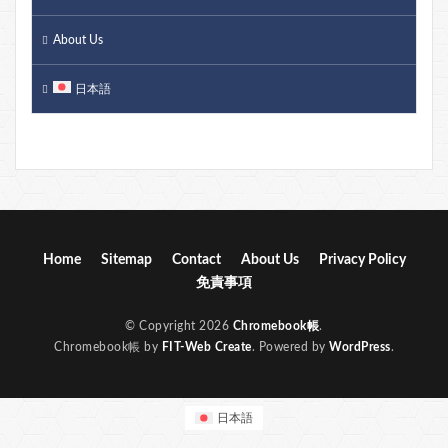
About Us
日本語
Home
Sitemap
Contact
About Us
Privacy Policy
免責事項
© Copyright 2026
Chromebook帳
.
Chromebook帳 by
FIT-Web Create
. Powered by
WordPress
.
日本語