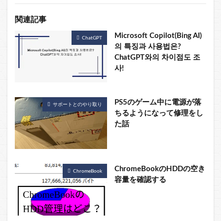
関連記事
Microsoft Copilot(Bing AI)
ChatGPT
의 특징과 사용법은?
ChatGPT와의 차이점도 조
사!
PS5のゲーム中に電源が落
サポートとのやり取り
ちるようになって修理をし
た話
ChromeBookのHDDの空き
ChromeBook
容量を確認する