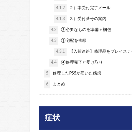
4.1.2
２）本受付完了メール
4.1.3
３）受付番号の案内
4.2
②必要なものを準備＋梱包
4.3
③宅配を依頼
4.3.1
【入荷連絡】修理品をプレイステ
4.4
④修理完了と受け取り
5
修理したPS5が届いた感想
6
まとめ
症状