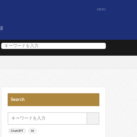
語
Search
ChatGPT
AI