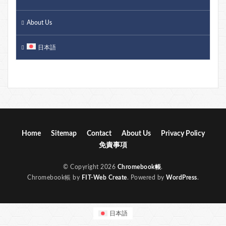
About Us
日本語
Home
Sitemap
Contact
About Us
Privacy Policy
免責事項
© Copyright 2026
Chromebook帳
.
Chromebook帳 by
FIT-Web Create
. Powered by
WordPress
.
日本語