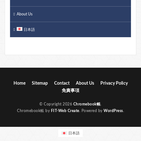
About Us
日本語
Home
Sitemap
Contact
About Us
Privacy Policy
免責事項
© Copyright 2026
Chromebook帳
.
Chromebook帳 by
FIT-Web Create
. Powered by
WordPress
.
日本語