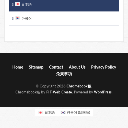
日本語
한국어
Home
Sitemap
Contact
About Us
Privacy Policy
免責事項
© Copyright 2026
Chromebook帳
.
Chromebook帳 by
FIT-Web Create
. Powered by
WordPress
.
日本語
한국어
(
韓国語
)