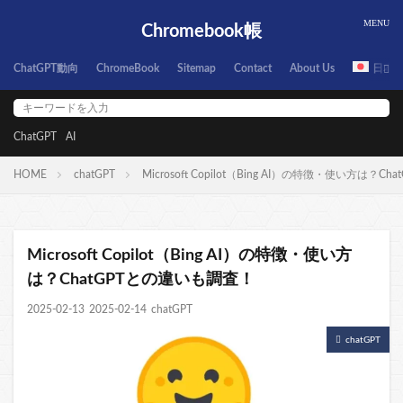
Chromebook帳
ChatGPT動向
ChromeBook
Sitemap
Contact
About Us
日本
ChatGPT
AI
HOME
chatGPT
Microsoft Copilot（Bing AI）の特徴・使い方は？
Microsoft Copilot（Bing AI）の特徴・使い方
は？ChatGPTとの違いも調査！
2025-02-13
2025-02-14
chatGPT
chatGPT