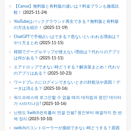
【Canva】無料版と有料版の違いは？料金プランも徹底比
較！
(2025-11-24)
YouTubeはバックグラウンド再生できる？無料版と有料版
の方法を紹介！
(2025-11-19)
ChatGPTで手相占いはできる？危ないといわれる理由は？
やり方まとめ
(2025-11-15)
韓国でグーグルマップが使えない理由は？代わりのアプリ
は何がある？
(2025-11-11)
エアドロップできない時どうする？解決策まとめ！代わり
のアプリはある？
(2025-10-23)
ワードプレスにログインできないときの対処法や原因！デ
ータは消える？
(2025-10-16)
워드프레스에 로그인할 수 없을 때의 대처법과 원인! 데이터
가 사라지나요?
(2025-10-16)
닌텐도 Switch컨트롤러 연결 안됨? 원인부터 해결까지 한 번
에 정리
(2025-10-10)
switchのコントローラーが接続できない時どうする？原因