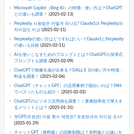
Microsoft Copilot（Bing AI）の特徴・使い方は？ChatGPT
との違いも調査！
(2025-02-13)
Perplexity 사용법은 어떻게 되나요? Claude3과 Perplexity의
차이점도 비교
(2025-02-11)
Perplexityの使い方はどうすればいい？Claude3とPerplexity
の違いも比較
(2025-02-11)
AIを使いこなすためのプロンプトとは？ChatGPTの深津式
プロンプトも調査
(2025-02-09)
ChatGPTで画像生成が出来る？DALL-E 3の使い方や特徴・
料金を調査！
(2025-02-06)
ChatGPT（チャットGPT）の活用事例で面白いのは？SNS
でバズったものも紹介！
(2025-02-02)
ChatGPTのビジネス活用例を調査！！業務効率化で導入す
るメリットとは？
(2025-01-31)
챗GPT(무료판) 이용 횟수 제한은? 유료판과의 차이점 조사!
(2025-01-29)
チャットGPT（無料版）の回数制限は？有料版との違いを