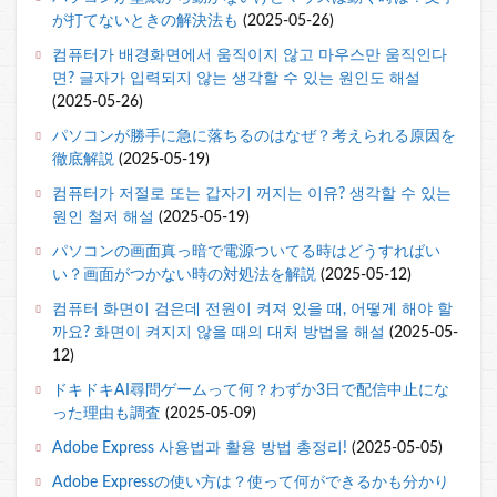
が打てないときの解決法も
(2025-05-26)
컴퓨터가 배경화면에서 움직이지 않고 마우스만 움직인다
면? 글자가 입력되지 않는 생각할 수 있는 원인도 해설
(2025-05-26)
パソコンが勝手に急に落ちるのはなぜ？考えられる原因を
徹底解説
(2025-05-19)
컴퓨터가 저절로 또는 갑자기 꺼지는 이유? 생각할 수 있는
원인 철저 해설
(2025-05-19)
パソコンの画面真っ暗で電源ついてる時はどうすればい
い？画面がつかない時の対処法を解説
(2025-05-12)
컴퓨터 화면이 검은데 전원이 켜져 있을 때, 어떻게 해야 할
까요? 화면이 켜지지 않을 때의 대처 방법을 해설
(2025-05-
12)
ドキドキAI尋問ゲームって何？わずか3日で配信中止にな
った理由も調査
(2025-05-09)
Adobe Express 사용법과 활용 방법 총정리!
(2025-05-05)
Adobe Expressの使い方は？使って何ができるかも分かり