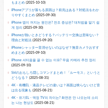
もまとめ
(2025-10-10)
iPhoneアプリが落ちる原因は？前兆はある？対処法をわか
りやすくまとめ
(2025-09-30)
iPhone 앱이 꺼지는 원인은? 전조 증상은? 대처법을 알기 쉽
게 정리
(2025-09-30)
iPhoneが熱いときどうする？バッテリー交換は意味ない？
理由と対処法
(2025-09-20)
iPhoneシャッター音消せないのはなぜ？無音カメラおすす
めまとめ
(2025-09-10)
iPhone 셔터음을 끌 수 없는 이유? 무음 카메라 추천 정리
(2025-09-10)
Siriのおもしろ隠しコマンドまとめ！「ルーモス」というと
どうなる？
(2025-08-31)
4K・有機EL・液晶テレビの違いは？画面は映らないけど音
は出る現象も
(2025-08-21)
4K・유기EL・액정 TV의 차이는? 화면은 안 나오는데 소리
는 나는 현상도
(2025-08-21)