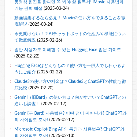
동영상 편집을 한다면 꼭 봐야 할 필독서! iMovie 사용법과
기능 완벽 해설
(2025-03-24)
動画編集するなら必見！iMovieの使い方やできることを徹
底解説
(2025-03-24)
今更聞けない！？AIチャットボットの仕組みや機能につい
て徹底解説
(2025-02-26)
일반 사용자도 이해할 수 있는 Hugging Face 입문 가이드
(2025-02-22)
Hugging Faceはどんなもの？使い方を一般人でもわかるよ
うにご紹介
(2025-02-22)
Claude3の使い方や料金は？Claude3とChatGPTの性能も徹
底比較
(2025-02-20)
Gemini（旧Bard）の使い方は？何がすごい？ChatGPTとの
違いも調査！
(2025-02-17)
Gemini(구 Bard) 사용법은? 어떤 점이 뛰어난가? ChatGPT와
의 차이점도 조사!
(2025-02-17)
Microsoft Copilot(Bing AI)의 특징과 사용법은? ChatGPT와
의 차이점도 조사!
(2025-02-13)