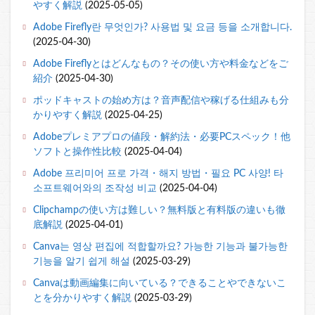
やすく解説
(2025-05-05)
Adobe Firefly란 무엇인가? 사용법 및 요금 등을 소개합니다.
(2025-04-30)
Adobe Fireflyとはどんなもの？その使い方や料金などをご
紹介
(2025-04-30)
ポッドキャストの始め方は？音声配信や稼げる仕組みも分
かりやすく解説
(2025-04-25)
Adobeプレミアプロの値段・解約法・必要PCスペック！他
ソフトと操作性比較
(2025-04-04)
Adobe 프리미어 프로 가격・해지 방법・필요 PC 사양! 타
소프트웨어와의 조작성 비교
(2025-04-04)
Clipchampの使い方は難しい？無料版と有料版の違いも徹
底解説
(2025-04-01)
Canva는 영상 편집에 적합할까요? 가능한 기능과 불가능한
기능을 알기 쉽게 해설
(2025-03-29)
Canvaは動画編集に向いている？できることやできないこ
とを分かりやすく解説
(2025-03-29)