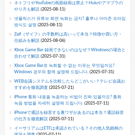
ネトフリやYouTubeの画面録画は禁止？Huluやアマプラの
やり方も解説
(2025-08-11)
넷플릭스가 유튜브 화면 녹화는 금지? 훌루나 아마존 프라임
방식도 설명
(2025-08-11)
Zaif（ザイフ）の手数料は高いって本当？特徴や買い方・
仕組みを解説
(2025-08-06)
Xbox Game Bar 録画できないのはなぜ？Windowsの場合と
合わせて解説
(2025-07-31)
Xbox Game Bar로 녹화할 수 없는 이유는 무엇일까요?
Windows 경우와 함께 설명해 드립니다.
(2025-07-31)
WEB会議システムを比較したらどこがいい？テレビ会議お
すすめを徹底調査
(2025-07-21)
iPhone 통화 내용을 녹음하는 비법이 진짜 있을까요? 통화
녹음 방법을 자세히 설명해 드립니다.
(2025-07-11)
iPhoneで通話を録音する裏ワザがあるのは本当？通話録音
の仕方を徹底解説
(2025-07-11)
イーサリアムはETFは承認されている？その他人気銘柄の
状況も調査
(2025-07-11)