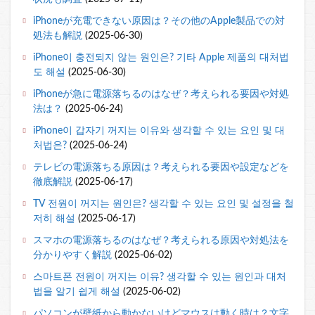
iPhoneが充電できない原因は？その他のApple製品での対
処法も解説
(2025-06-30)
iPhone이 충전되지 않는 원인은? 기타 Apple 제품의 대처법
도 해설
(2025-06-30)
iPhoneが急に電源落ちるのはなぜ？考えられる要因や対処
法は？
(2025-06-24)
iPhone이 갑자기 꺼지는 이유와 생각할 수 있는 요인 및 대
처법은?
(2025-06-24)
テレビの電源落ちる原因は？考えられる要因や設定などを
徹底解説
(2025-06-17)
TV 전원이 꺼지는 원인은? 생각할 수 있는 요인 및 설정을 철
저히 해설
(2025-06-17)
スマホの電源落ちるのはなぜ？考えられる原因や対処法を
分かりやすく解説
(2025-06-02)
스마트폰 전원이 꺼지는 이유? 생각할 수 있는 원인과 대처
법을 알기 쉽게 해설
(2025-06-02)
パソコンが壁紙から動かないけどマウスは動く時は？文字